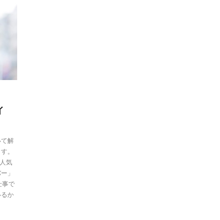
イ
いて解
ます。
に人気
バー」
仕事で
いるか