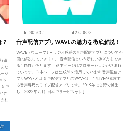
2025.03.25
2025.03.28
は？
音声配信アプリWAVEの魅力を徹底解説！
WAVE（ウェーブ）– ラジオ感覚の音声配信アプリについて今
回は解説していきます。 音声配信という新しい稼ぎ方もでき
解説
る可能性があります！ ※本ページはプロモーションが含まれ
もあた
ています。※本ページは生成AIを活用しています 音声配信ア
ページ
プリWAVEとは 音声配信アプリのWAVEは、17LIVEが運営す
Iを
る音声専用のライブ配信アプリです。2019年に台湾で誕生
 音声
し、2022年7月に日本でサービスを […]
いき
。会社
配信