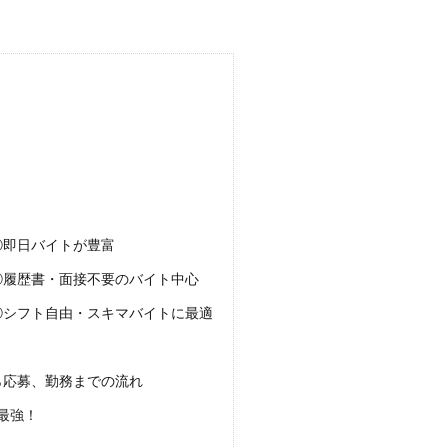
①即日バイトが豊富
②履歴書・面接不要のバイト中心
③シフト自由・スキマバイトに最適
ら応募、勤務までの流れ
最強！