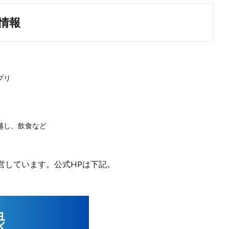
情報
）
プリ
越し、飲食など
営しています。公式HPは下記。