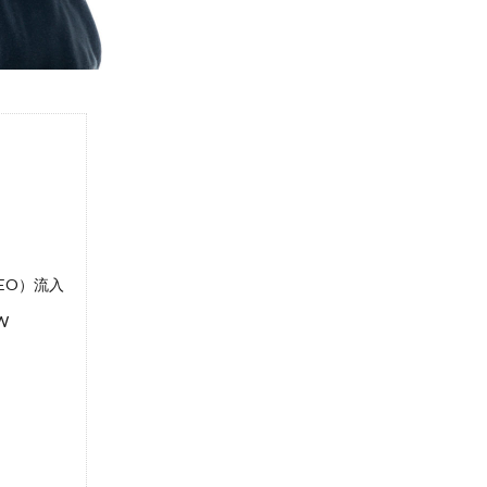
（SEO）流入
W